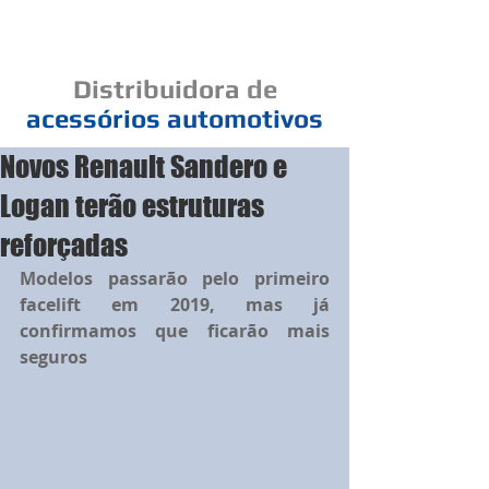
Cad
Distribuidora
de
acessórios
automotivos
Novos Renault Sandero e
Um elo de bons negócios
Logan terão estruturas
reforçadas
Modelos passarão pelo primeiro 
facelift em 2019, mas já 
confirmamos que ficarão mais 
seguros