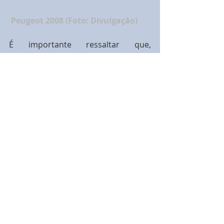
Peugeot 2008 (Foto: Divulgação)
É importante ressaltar que, 
diferentemente da Europa, o 2008 
não foi ainda reestilizado no país. 
O 
facelift apresentado no ano 
passado no velho continente (foto 
acima) chegará em 2018 ao modelo 
produzido em Porto Real (RJ), 
quando deve ganhar também o 
câmbio automático de seis 
marchas em conjunto com o 1.6 
THP Flex, o mesmo conjunto do 
Citroën Cactus nacional.