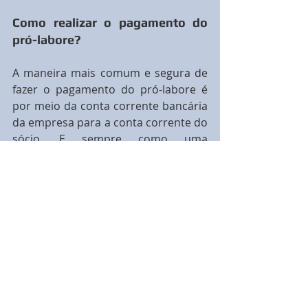
Como realizar o pagamento do 
pró-labore?
A maneira mais comum e segura de 
fazer o pagamento do pró-labore é 
por meio da conta corrente bancária 
da empresa para a conta corrente do 
sócio. E sempre como uma 
transferência única, sem juntar com 
distribuição antecipada de lucros 
para não gerar problemas com a 
contabilidade e nem com o fisco.
Qual é o custo para retirar o pró-
labore?
Como explicamos acima, depende do 