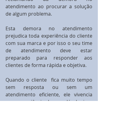
atendimento ao procurar a solução 
de algum problema.
Esta demora no atendimento 
prejudica toda experiência do cliente 
com sua marca e por isso o seu time 
de atendimento deve estar 
preparado para responder aos 
clientes de forma rápida e objetiva.
Quando o cliente  fica muito tempo 
sem resposta ou sem um 
atendimento eficiente, ele vivencia 
uma experiência desagradável e isso 
é prejudicial para a imagem de 
qualquer empresa. Lembre-se que o 
silêncio é o pior feedback que sua 
empresa pode oferecer para seus 