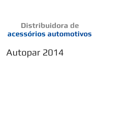
Cad
Distribuidora
de
acessórios
automotivos
Autopar 2014
Um elo de bons negócios