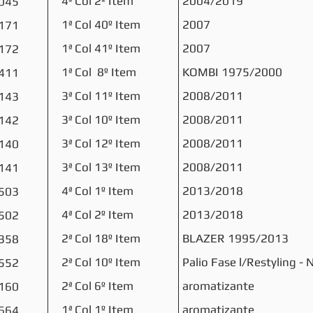
4ª Col 2º Item
2004/2019
045
1ª Col 40º Item
2007
171
1ª Col 41º Item
2007
172
1ª Col 8º Item
KOMBI 1975/2000
411
3ª Col 11º Item
2008/2011
143
3ª Col 10º Item
2008/2011
142
3ª Col 12º Item
2008/2011
140
3ª Col 13º Item
2008/2011
141
4ª Col 1º Item
2013/2018
503
4ª Col 2º Item
2013/2018
502
2ª Col 18º Item
BLAZER 1995/2013
358
2ª Col 10º Item
Palio Fase l/Restyling -
552
2ª Col 6º Item
aromatizante
160
1ª Col 1º Item
aromatizante
664