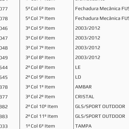
5ª Col 6º Item
Fechadura Mecânica F
077
5ª Col 7º Item
Fechadura Mecânica F
078
3ª Col 5º Item
2003/2012
046
3ª Col 6º Item
2003/2012
047
3ª Col 7º Item
2003/2012
048
3ª Col 8º Item
2003/2012
049
2ª Col 8º Item
LE
544
2ª Col 9º Item
LD
545
3ª Col 1º Item
AMBAR
878
3ª Col 2º Item
CRISTAL
877
2ª Col 10º Item
GLS/SPORT OUTDOOR
382
2ª Col 11º Item
GLS/SPORT OUTDOOR
383
1ª Col 6º Item
TAMPA
033