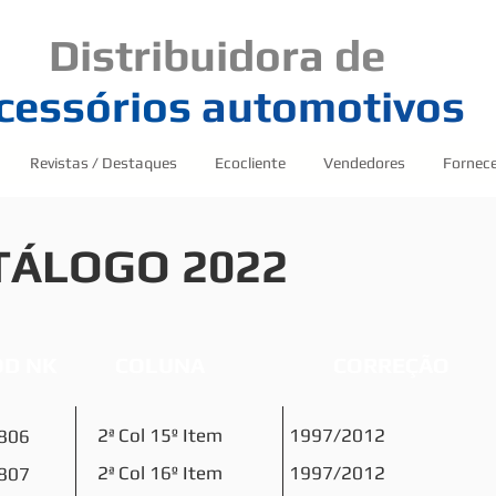
Distribuidora
de
cessórios
automotivos
Revistas / Destaques
Ecocliente
Vendedores
Fornec
TÁLOGO 2022
OD NK
COLUNA
CORREÇÃO
2ª Col 15º Item
1997/2012
806
2ª Col 16º Item
1997/2012
807