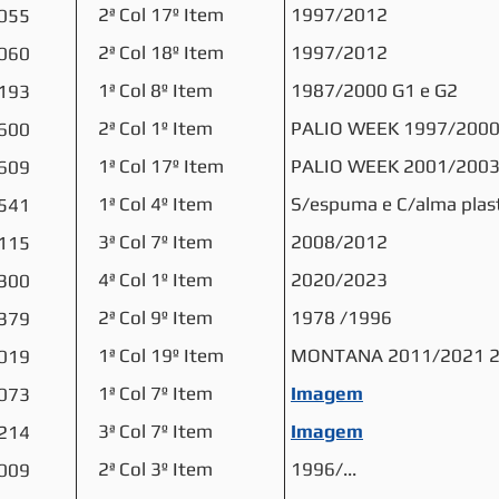
2ª Col 17º Item
1997/2012
055
2ª Col 18º Item
1997/2012
060
1ª Col 8º Item
1987/2000 G1 e G2
193
2ª Col 1º Item
PALIO WEEK 1997/200
600
1ª Col 17º Item
PALIO WEEK 2001/200
609
1ª Col 4º Item
S/espuma e C/alma plas
541
3ª Col 7º Item
2008/2012
115
4ª Col 1º Item
2020/2023
300
2ª Col 9º Item
1978 /1996
379
1ª Col 19º Item
MONTANA 2011/2021 
019
1ª Col 7º Item
Imagem
073
3ª Col 7º Item
Imagem
214
2ª Col 3º Item
1996/...
009