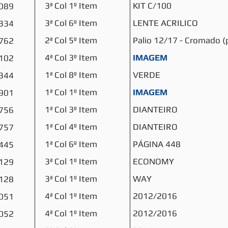
3ª Col 1º Item
KIT C/100
089
3ª Col 6º Item
LENTE ACRILICO
334
2ª Col 5º Item
Palio 12/17 - Cromado (
762
4ª Col 3º Item
IMAGEM
102
1ª Col 8º Item
VERDE
344
1ª Col 1º Item
IMAGEM
901
1ª Col 3º Item
DIANTEIRO
756
1ª Col 4º Item
DIANTEIRO
757
1ª Col 6º Item
PÁGINA 448
445
3ª Col 1º Item
ECONOMY
129
3ª Col 1º Item
WAY
128
4ª Col 1º Item
2012/2016
051
4ª Col 1º Item
2012/2016
052