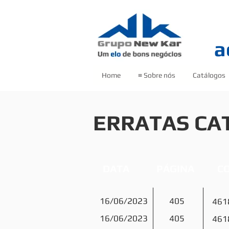
a
Home
≡ Sobre nós
Catálogos
ERRATAS CA
DATA
PÁGINA
C
16/06/2023
405
461
16/06/2023
405
461