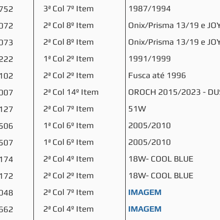
3ª Col 7º Item
1987/1994
752
2ª Col 8º Item
Onix/Prisma 13/19 e JO
072
2ª Col 8º Item
Onix/Prisma 13/19 e JO
073
1ª Col 2º Item
1991/1999
222
2ª Col 2º Item
Fusca até 1996
102
2ª Col 14º Item
OROCH 2015/2023 - DU
007
2ª Col 7º Item
51W
127
1ª Col 6º Item
2005/2010
506
1ª Col 6º Item
2005/2010
507
2ª Col 4º Item
18W- COOL BLUE
174
2ª Col 2º Item
18W- COOL BLUE
172
2ª Col 7º Item
IMAGEM
048
2ª Col 4º Item
IMAGEM
662