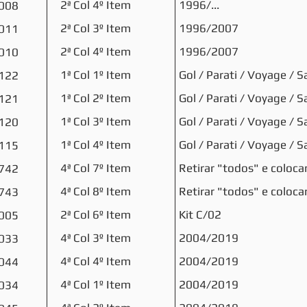
2ª Col 4º Item
1996/...
008
2ª Col 3º Item
1996/2007
011
2ª Col 4º Item
1996/2007
010
1ª Col 1º Item
Gol / Parati / Voyage / 
122
1ª Col 2º Item
Gol / Parati / Voyage / 
121
1ª Col 3º Item
Gol / Parati / Voyage / 
120
1ª Col 4º Item
Gol / Parati / Voyage / 
115
4ª Col 7º Item
Retirar "todos" e coloca
742
4ª Col 8º Item
Retirar "todos" e coloca
743
2ª Col 6º Item
Kit C/02
005
4ª Col 3º Item
2004/2019
033
4ª Col 4º Item
2004/2019
044
4ª Col 1º Item
2004/2019
034