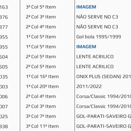
3ª Col 5º Item
IMAGEM
163
2ª Col 3º Item
NÃO SERVE NO C3
376
2ª Col 4º Item
NÃO SERVE NO C3
377
1ª Col 5º Item
Gol bola 1995/1999
955
1ª Col 5º Item
IMAGEM
955
2ª Col 5º Item
LENTE ACRILICO
504
2ª Col 5º Item
LENTE ACRILICO
505
1ª Col 16º Item
ONIX PLUS (SEDAN) 20
035
1ª Col 20º Item
2011/2022
003
2ª Col 4º Item
Corsa/Classic 1994/201
006
2ª Col 3º Item
Corsa/Classic 1994/201
007
3ª Col 7º Item
GOL-PARATI-SAVEIRO G
025
3ª Col 11º Item
GOL-PARATI-SAVEIRO G
338