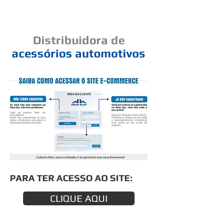
Cad
Distribuidora
de
acessórios
automotivos
Um elo de bons negócios
PARA TER ACESSO AO SITE:
CLIQUE AQUI