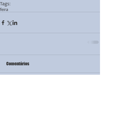
Tags:
feira
Comentários
Escreva um comentário
Matriz SP: (11)
4138 8121
- DDG:
0800 015 1173
Filial RS: (51)
3041-8535
- DDG:
0800 601 8535
Filial SC: (48)
3089-7500
- DDG:
0800 005 7070