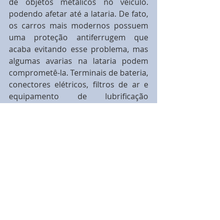
de objetos metálicos no veículo. 
podendo afetar até a lataria. De fato, 
os carros mais modernos possuem 
uma proteção antiferrugem que 
acaba evitando esse problema, mas 
algumas avarias na lataria podem 
comprometê-la. Terminais de bateria, 
conectores elétricos, filtros de ar e 
equipamento de lubrificação 
também estão entre os 
equipamentos mais afetados.
Carros de regiões distantes também 
levantam algumas suspeitas. 
Portanto, um carro com placa de 
Salvador (BA), por exemplo, terá 
menos valor em São Paulo. Mesmo 
que tudo esteja em ordem, isso 
acaba levantando suspeitas que 