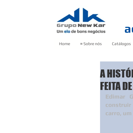
a
Home
≡ Sobre nós
Catálogos
A HISTÓ
FEITA D
Edimar G
construi
carro, um