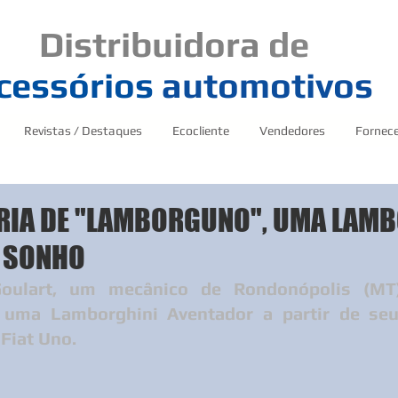
Distribuidora
de
cessórios
automotivos
Revistas / Destaques
Ecocliente
Vendedores
Fornec
RIA DE "LAMBORGUNO", UMA LAM
E SONHO
oulart, um mecânico de Rondonópolis (MT),
r uma Lamborghini Aventador a partir de seu 
 Fiat Uno.