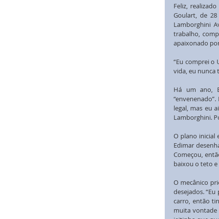
Feliz, realiza
Goulart, de 28
Lamborghini A
trabalho, comp
apaixonado por 
“Eu comprei o U
vida, eu nunca t
Há um ano, Ed
“envenenado”. P
legal, mas eu 
Lamborghini. P
O plano inicial
Edimar desenha
Começou, então,
baixou o teto e
O mecânico prio
desejados. “Eu 
carro, então ti
muita vontade 