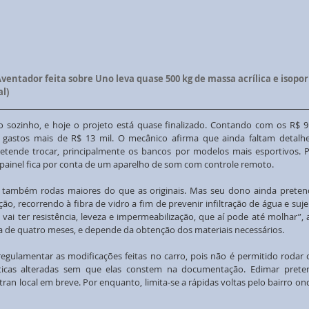
entador feita sobre Uno leva quase 500 kg de massa acrílica e isopor 
l)
o sozinho, e hoje o projeto está quase finalizado. Contando com os R$ 9 
m gastos mais de R$ 13 mil. O mecânico afirma que ainda faltam detalhe
pretende trocar, principalmente os bancos por modelos mais esportivos. P
 painel fica por conta de um aparelho de som com controle remoto.
ambém rodas maiores do que as originais. Mas seu dono ainda pretend
ão, recorrendo à fibra de vidro a fim de prevenir infiltração de água e sujei
, vai ter resistência, leveza e impermeabilização, que aí pode até molhar”, a
a de quatro meses, e depende da obtenção dos materiais necessários.
egulamentar as modificações feitas no carro, pois não é permitido rodar 
ticas alteradas sem que elas constem na documentação. Edimar pretend
ran local em breve. Por enquanto, limita-se a rápidas voltas pelo bairro on