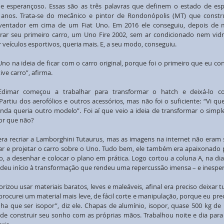
do e esperançoso. Essas são as três palavras que definem o estado de espí
 anos. Trata-se do mecânico e pintor de Rondonópolis (MT) que constru
ventador em cima de um Fiat Uno. Em 2016 ele conseguiu, depois de mu
rar seu primeiro carro, um Uno Fire 2002, sem ar condicionado nem vidro 
veículos esportivos, queria mais. E, a seu modo, conseguiu.
no na ideia de ficar com o carro original, porque foi o primeiro que eu co
ive carro”, afirma.
imar começou a trabalhar para transformar o hatch e deixá-lo co
artiu dos aerofólios e outros acessórios, mas não foi o suficiente: “Vi que
ainda queria outro modelo”. Foi aí que veio a ideia de transformar o simp
or que não?
 era recriar a Lamborghini Tutaurus, mas as imagens na internet não eram s
r e projetar o carro sobre o Uno. Tudo bem, ele também era apaixonado p
 a desenhar e colocar o plano em prática. Logo cortou a coluna A, na dian
 deu início à transformação que rendeu uma repercussão imensa – e inespe
rizou usar materiais baratos, leves e maleáveis, afinal era preciso deixar 
procurei um material mais leve, de fácil corte e manipulação, porque eu preci
nha que ser isopor”, diz ele. Chapas de alumínio, isopor, quase 500 kg de m
de construir seu sonho com as próprias mãos. Trabalhou noite e dia para 