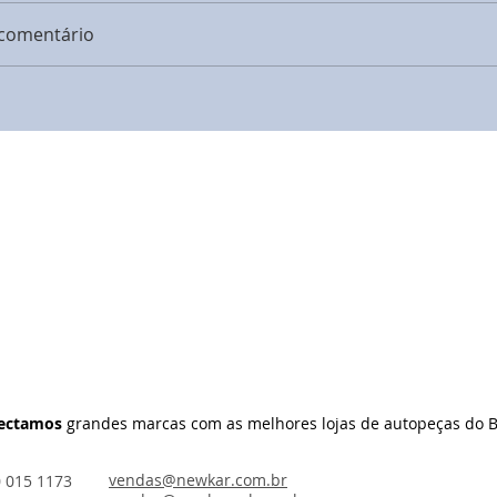
comentário
ectamos
grandes marcas com as melhores lojas de autopeças do B
vendas@newkar.com.br
0 015 1173