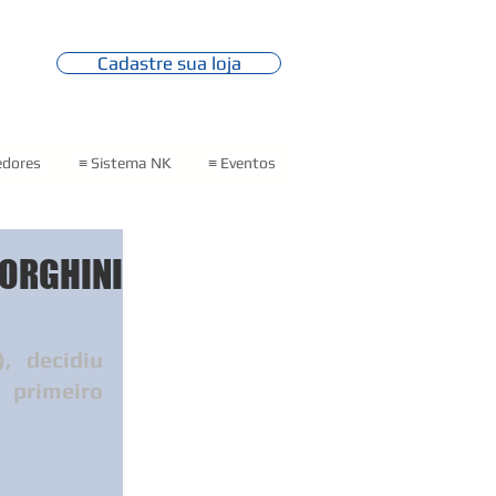
Cadastre sua loja
edores
≡ Sistema NK
≡ Eventos
BORGHINI
 decidiu 
primeiro 