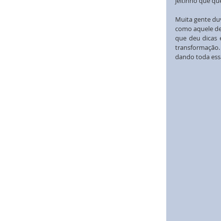
jeitinho que que
Muita gente duv
como aquele de
que deu dicas 
transformação. 
dando toda essa