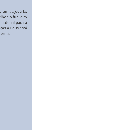
ram a ajudá-lo, 
r, o funileiro 
aterial para a 
ças a Deus está 
centa.