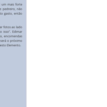
 um mais forte 
 pedreiro, não 
o gasto, então 
r fotos ao lado 
isso”. Edimar 
mo, encomendas 
será o próximo 
esto Elemento.