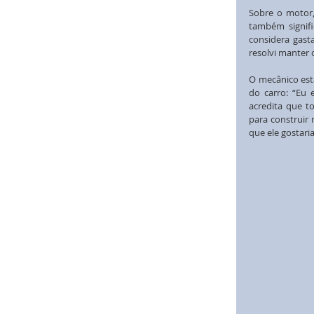
Sobre o motor,
também signifi
considera gast
resolvi manter 
O mecânico está
do carro: “Eu
acredita que t
para construir
que ele gostar