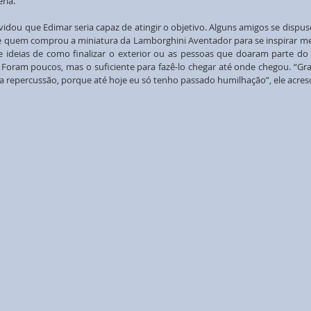
ria.
idou que Edimar seria capaz de atingir o objetivo. Alguns amigos se dispuse
 quem comprou a miniatura da Lamborghini Aventador para se inspirar melho
e ideias de como finalizar o exterior ou as pessoas que doaram parte do m
Foram poucos, mas o suficiente para fazê-lo chegar até onde chegou. “Gra
 repercussão, porque até hoje eu só tenho passado humilhação”, ele acres