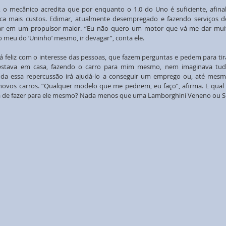
 o mecânico acredita que por enquanto o 1.0 do Uno é suficiente, afinal
ca mais custos. Edimar, atualmente desempregado e fazendo serviços de
ar em um propulsor maior. “Eu não quero um motor que vá me dar muit
o meu do ‘Uninho’ mesmo, ir devagar”, conta ele.
 feliz com o interesse das pessoas, que fazem perguntas e pedem para tira
 estava em casa, fazendo o carro para mim mesmo, nem imaginava tudo 
oda essa repercussão irá ajudá-lo a conseguir um emprego ou, até mes
 novos carros. “Qualquer modelo que me pedirem, eu faço”, afirma. E qual 
ia de fazer para ele mesmo? Nada menos que uma Lamborghini Veneno ou S