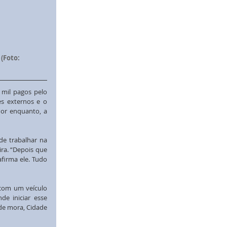
(Foto: 
mil pagos pelo 
s externos e o 
or enquanto, a 
e trabalhar na 
ra. “Depois que 
firma ele. Tudo 
com um veículo 
e iniciar esse 
de mora, Cidade 