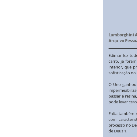
Lamborghini Av
Arquivo Pessoa
Edimar fez tud
carro, já fora
interior, que 
sofisticação no
O Uno ganhou t
impermeabilizaç
passar a resina
pode levar cerc
Falta também r
com caracterís
processo no Det
de Deus 1.