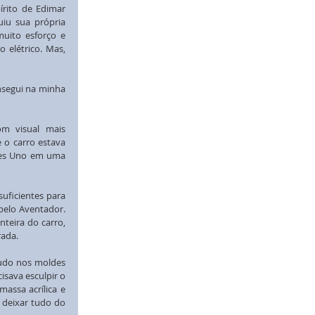
rito de Edimar 
iu sua própria 
ito esforço e 
elétrico. Mas, 
nsegui na minha 
m visual mais 
 o carro estava 
les Uno em uma 
uficientes para 
elo Aventador. 
teira do carro, 
rada.
tudo nos moldes 
sava esculpir o 
assa acrílica e 
deixar tudo do 