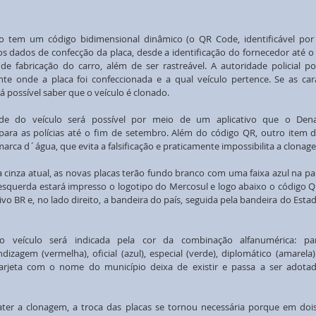
tem um código bidimensional dinâmico (o QR Code, identificável por le
s dados de confecção da placa, desde a identificação do fornecedor até o 
e fabricação do carro, além de ser rastreável. A autoridade policial pode
te onde a placa foi confeccionada e a qual veículo pertence. Se as carac
rá possível saber que o veículo é clonado.
dade do veículo será possível por meio de um aplicativo que o Denat
para as polícias até o fim de setembro. Além do código QR, outro item d
marca d´água, que evita a falsificação e praticamente impossibilita a clonag
 cinza atual, as novas placas terão fundo branco com uma faixa azul na par
esquerda estará impresso o logotipo do Mercosul e logo abaixo o código QR
tivo BR e, no lado direito, a bandeira do país, seguida pela bandeira do Estad
o veículo será indicada pela cor da combinação alfanumérica: partic
dizagem (vermelha), oficial (azul), especial (verde), diplomático (amarela)
tarjeta com o nome do município deixa de existir e passa a ser adota
er a clonagem, a troca das placas se tornou necessária porque em dois