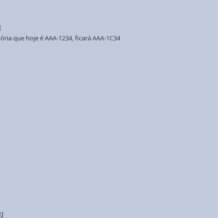
:
ória que hoje é AAA-1234, ficará AAA-1C34
RJ