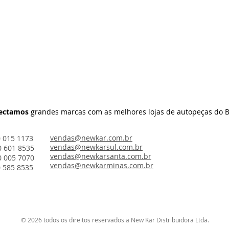
ectamos
grandes marcas com as melhores lojas de autopeças do B
vendas@newkar.com.br
0 015 1173
vendas@newkarsul.com.br
0 601 8535
vendas@newkarsanta.com.br
0 005 7070
vendas@newkarminas.com.br
0 585 8535
© 2026 todos os direitos reservados a New Kar Distribuidora Ltda.