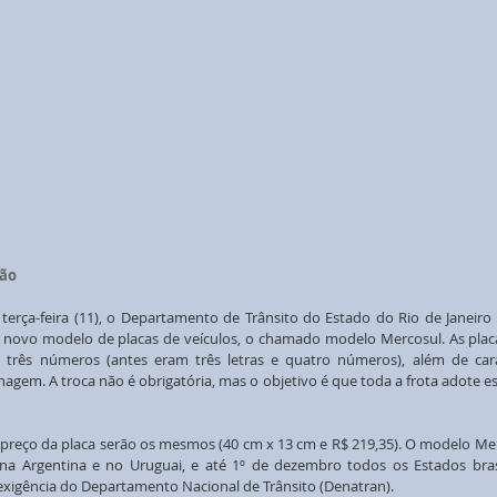
ção
terça-feira (11), o Departamento de Trânsito do Estado do Rio de Janeiro (
novo modelo de placas de veículos, o chamado modelo Mercosul. As placa
e três números (antes eram três letras e quatro números), além de carac
onagem. A troca não é obrigatória, mas o objetivo é que toda a frota adote e
preço da placa serão os mesmos (40 cm x 13 cm e R$ 219,35). O modelo Merc
 na Argentina e no Uruguai, e até 1º de dezembro todos os Estados brasi
 exigência do Departamento Nacional de Trânsito (Denatran).