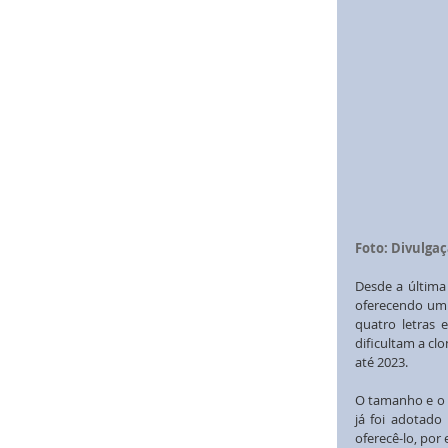
Foto: Divulga
Desde a última 
oferecendo um 
quatro letras 
dificultam a cl
até 2023.
O tamanho e o 
já foi adotado
oferecê-lo, por