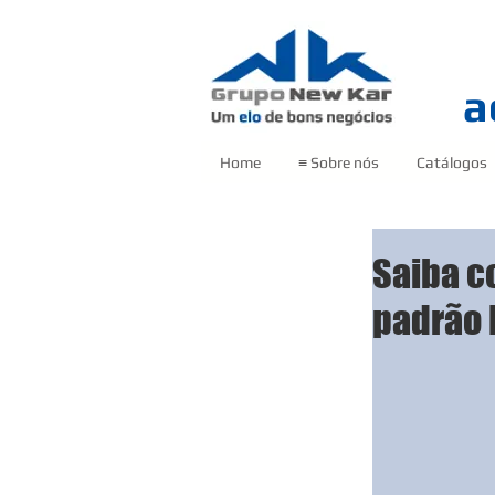
a
Home
≡ Sobre nós
Catálogos
Saiba c
padrão 