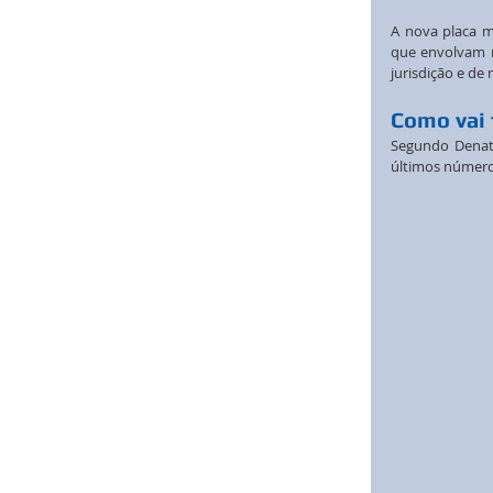
A nova placa m
que envolvam n
jurisdição e de
Como vai 
Segundo Denatra
últimos número