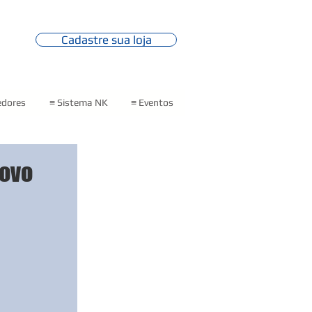
Cadastre sua loja
edores
≡ Sistema NK
≡ Eventos
novo