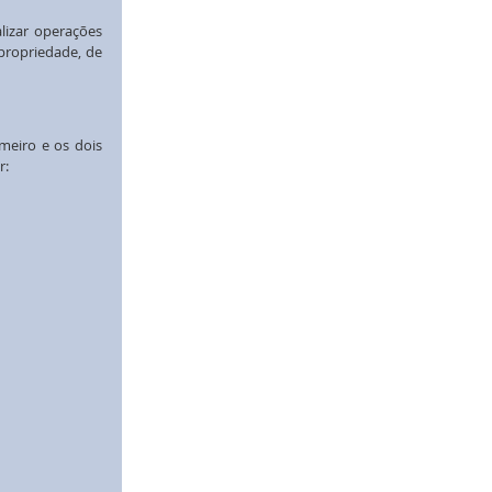
izar operações 
ropriedade, de 
meiro e os dois 
r: