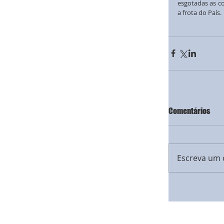
esgotadas as c
a frota do País.
Comentários
Escreva um 