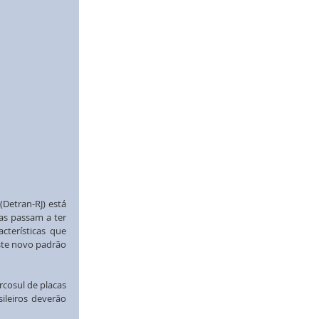
Detran-RJ) está 
s passam a ter 
terísticas que 
ste novo padrão 
osul de placas 
leiros deverão 