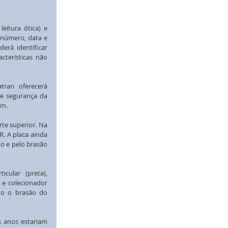
itura ótica) e 
número, data e 
rá identificar 
terísticas não 
ran oferecerá 
e segurança da 
em.
te superior. Na 
. A placa ainda 
o e pelo brasão 
ular (preta), 
 e colecionador 
do o brasão do 
 anos estariam 