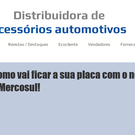
Distribuidora
de
cessórios
automotivos
Revistas / Destaques
Ecocliente
Vendedores
Fornec
omo vai ficar a sua placa com o 
Mercosul!