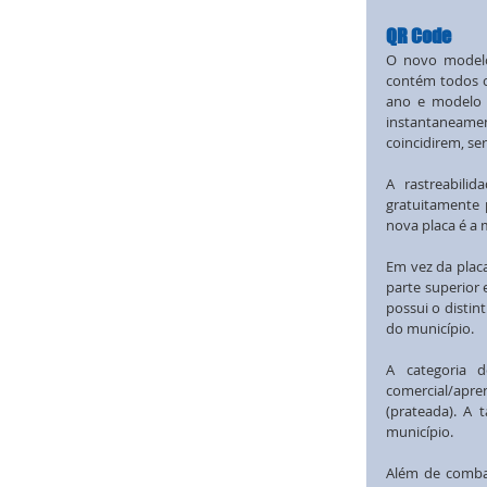
QR Code
O novo modelo 
contém todos o
ano e modelo d
instantaneamen
coincidirem, se
A rastreabili
gratuitamente 
nova placa é a 
Em vez da placa
parte superior 
possui o distin
do município.
A categoria d
comercial/apren
(prateada). A 
município.
Além de combat