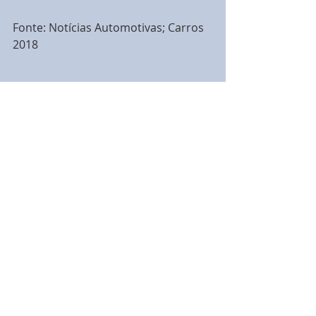
Fonte: Notícias Automotivas; Carros 
2018
Tags:
série
2018
Lançamentos
Edições do Amanhâ
Equinox 2018
Chevrolet
Comentários